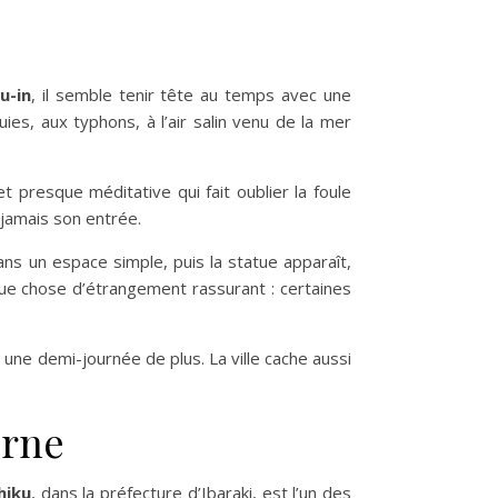
u-in
, il semble tenir tête au temps avec une
ies, aux typhons, à l’air salin venu de la mer
t presque méditative qui fait oublier la foule
e jamais son entrée.
ns un espace simple, puis la statue apparaît,
que chose d’étrangement rassurant : certaines
une demi-journée de plus. La ville cache aussi
erne
hiku
, dans la préfecture d’Ibaraki, est l’un des