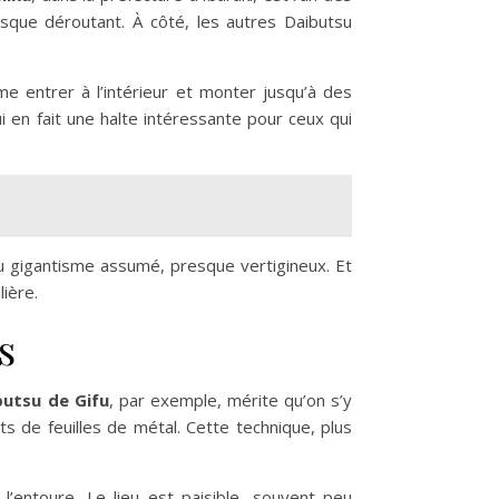
sque déroutant. À côté, les autres Daibutsu
me entrer à l’intérieur et monter jusqu’à des
i en fait une halte intéressante pour ceux qui
 du gigantisme assumé, presque vertigineux. Et
lière.
s
butsu de Gifu
, par exemple, mérite qu’on s’y
ts de feuilles de métal. Cette technique, plus
’entoure. Le lieu est paisible, souvent peu