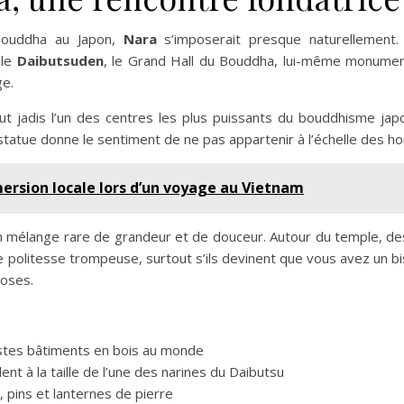
 Bouddha au Japon,
Nara
s’imposerait presque naturellement
 le
Daibutsuden
, le Grand Hall du Bouddha, lui-même monumental
ge.
i fut jadis l’un des centres les plus puissants du bouddhisme ja
a statue donne le sentiment de ne pas appartenir à l’échelle des
rsion locale lors d’un voyage au Vietnam
un mélange rare de grandeur et de douceur. Autour du temple, de
ne politesse trompeuse, surtout s’ils devinent que vous avez un bi
hoses.
astes bâtiments en bois au monde
lent à la taille de l’une des narines du Daibutsu
, pins et lanternes de pierre