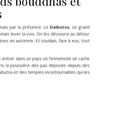
ands bouddhas et
s
 mais par la présence. Le
Daibutsu
, ce grand
amais lever la voix. On les découvre au détour
ises en automne. Et soudain, face à eux, tout
t entrer dans un pays où l’immensité se cache
, dans la poussière des pas déposés depuis des
 Daibutsu et des temples incontournables qui les