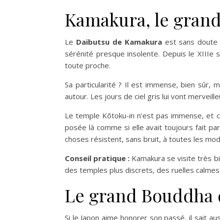
Kamakura, le grand
Le
Daibutsu de Kamakura
est sans doute l
sérénité presque insolente. Depuis le XIIIe s
toute proche.
Sa particularité ? Il est immense, bien sûr, 
autour. Les jours de ciel gris lui vont merveill
Le temple Kōtoku-in n’est pas immense, et c’
posée là comme si elle avait toujours fait p
choses résistent, sans bruit, à toutes les mo
Conseil pratique :
Kamakura se visite très bi
des temples plus discrets, des ruelles calmes, 
Le grand Bouddha 
Si le Japon aime honorer son passé, il sait a