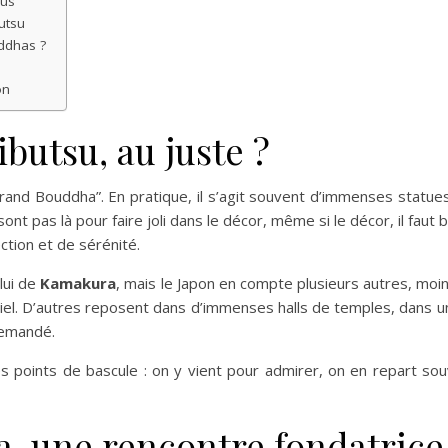
nus
utsu
ddhas ?
on
butsu, au juste ?
rand Bouddha”. En pratique, il s’agit souvent d’immenses statu
ont pas là pour faire joli dans le décor, même si le décor, il faut b
ction et de sérénité.
lui de
Kamakura
, mais le Japon en compte plusieurs autres, moin
ciel. D’autres reposent dans d’immenses halls de temples, dans
demandé.
s points de bascule : on y vient pour admirer, on en repart so
a, une rencontre fondatrice