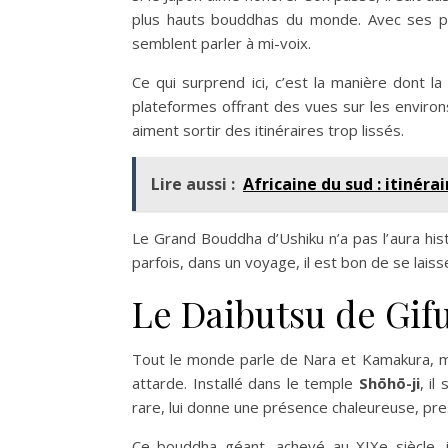
plus hauts bouddhas du monde. Avec ses 
semblent parler à mi-voix.
Ce qui surprend ici, c’est la manière dont l
plateformes offrant des vues sur les environs
aiment sortir des itinéraires trop lissés.
Lire aussi :
Africaine du sud : itinéra
Le Grand Bouddha d’Ushiku n’a pas l’aura hist
parfois, dans un voyage, il est bon de se lais
Le Daibutsu de Gifu
Tout le monde parle de Nara et Kamakura, ma
attarde. Installé dans le temple
Shōhō-ji
, il
rare, lui donne une présence chaleureuse, pre
Ce bouddha géant, achevé au XIXe siècle, i