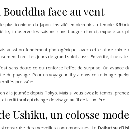
 Bouddha face au vent
e plus iconique du Japon. Installé en plein air au temple
Kōtok
iècle, il observe les saisons sans bouger d’un cil, exposé aux plu
mais aussi profondément photogénique, avec cette allure calme e
eusement bien. Les jours de grand soleil aussi. En vérité, il ne rat
est sans doute ce qui renforce l’effet de surprise. On avance da
artie du paysage. Pour un voyageur, il y a dans cette image quel
dernités pressées.
en à la journée depuis Tokyo. Mais si vous avez le temps, prenez 
et un littoral qui change de visage au fil de la lumière.
de Ushiku, un colosse mod
ussi construire des merveilles contemporaines. Le
Daibutsu d’Us