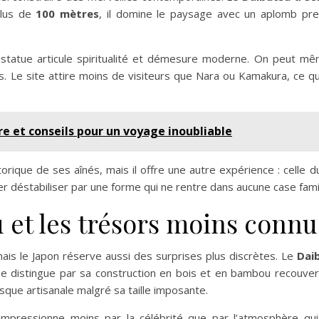
plus de
100 mètres
, il domine le paysage avec un aplomb pre
a statue articule spiritualité et démesure moderne. On peut mê
. Le site attire moins de visiteurs que Nara ou Kamakura, ce qu
ire et conseils pour un voyage inoubliable
orique de ses aînés, mais il offre une autre expérience : celle
ser déstabiliser par une forme qui ne rentre dans aucune case fami
 et les trésors moins connu
is le Japon réserve aussi des surprises plus discrètes. Le
Dai
 se distingue par sa construction en bois et en bambou recouver
sque artisanale malgré sa taille imposante.
mpressionne moins par la célébrité que par l’atmosphère qui l